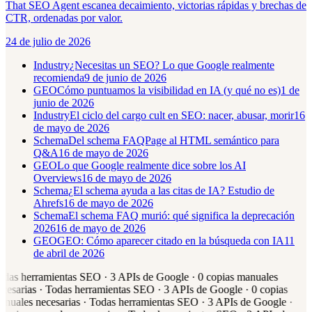
That SEO Agent escanea decaimiento, victorias rápidas y brechas de
CTR, ordenadas por valor.
24 de julio de 2026
Industry
¿Necesitas un SEO? Lo que Google realmente
recomienda
9 de junio de 2026
GEO
Cómo puntuamos la visibilidad en IA (y qué no es)
1 de
junio de 2026
Industry
El ciclo del cargo cult en SEO: nacer, abusar, morir
16
de mayo de 2026
Schema
Del schema FAQPage al HTML semántico para
Q&A
16 de mayo de 2026
GEO
Lo que Google realmente dice sobre los AI
Overviews
16 de mayo de 2026
Schema
¿El schema ayuda a las citas de IA? Estudio de
Ahrefs
16 de mayo de 2026
Schema
El schema FAQ murió: qué significa la deprecación
2026
16 de mayo de 2026
GEO
GEO: Cómo aparecer citado en la búsqueda con IA
11
de abril de 2026
odas
herramientas SEO
·
3
APIs de Google
·
0
copias manuales
ecesarias
·
Todas
herramientas SEO
·
3
APIs de Google
·
0
copias
anuales necesarias
·
Todas
herramientas SEO
·
3
APIs de Google
·