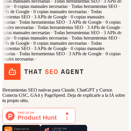
copias manuales necesarias
·
Todas
herramientas SEO
·
3
APIs de
oogle
·
0
copias manuales necesarias
·
Todas
herramientas SEO
·
APIs de Google
·
0
copias manuales necesarias
·
Todas
erramientas SEO
·
3
APIs de Google
·
0
copias manuales
ecesarias
·
Todas
herramientas SEO
·
3
APIs de Google
·
0
copias
anuales necesarias
·
Todas
herramientas SEO
·
3
APIs de Google
·
copias manuales necesarias
·
Todas
herramientas SEO
·
3
APIs de
oogle
·
0
copias manuales necesarias
·
Todas
herramientas SEO
·
APIs de Google
·
0
copias manuales necesarias
·
Todas
erramientas SEO
·
3
APIs de Google
·
0
copias manuales
ecesarias
·
Todas
herramientas SEO
·
3
APIs de Google
·
0
copias
anuales necesarias
·
Herramientas SEO nativas para Claude, ChatGPT y Cursor.
Conecta GSC, GA4 y PageSpeed. Deja de explicarle a la IA sobre
tu propio sitio.