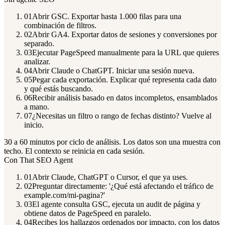
01
Abrir GSC. Exportar hasta 1.000 filas para una
combinación de filtros.
02
Abrir GA4. Exportar datos de sesiones y conversiones por
separado.
03
Ejecutar PageSpeed manualmente para la URL que quieres
analizar.
04
Abrir Claude o ChatGPT. Iniciar una sesión nueva.
05
Pegar cada exportación. Explicar qué representa cada dato
y qué estás buscando.
06
Recibir análisis basado en datos incompletos, ensamblados
a mano.
07
¿Necesitas un filtro o rango de fechas distinto? Vuelve al
inicio.
30 a 60 minutos por ciclo de análisis. Los datos son una muestra con
techo. El contexto se reinicia en cada sesión.
Con That SEO Agent
01
Abrir Claude, ChatGPT o Cursor, el que ya uses.
02
Preguntar directamente: '¿Qué está afectando el tráfico de
example.com/mi-pagina?'
03
El agente consulta GSC, ejecuta un audit de página y
obtiene datos de PageSpeed en paralelo.
04
Recibes los hallazgos ordenados por impacto, con los datos