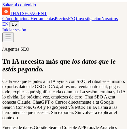
Saltar al contenido
THAT
SEO
AGENT
Cómo funciona
Herramientas
Precios
FAQ
Investigación
Nosotros
EN
|
ES
Iniciar sesión
/ Agentes SEO
Tu IA necesita más que
los datos que le
estás pegando.
Cada vez que le pides a tu IA ayuda con SEO, el ritual es el mismo:
exportas datos de GSC o GA4, abres una ventana de chat, pegas
todo, explicas qué significa cada columna. La sesión termina y la IA
lo olvida. La próxima vez, empiezas de cero. That SEO Agent
conecta Claude, ChatGPT o Cursor directamente a tu Google
Search Console, GA4 y PageSpeed vía MCP. Tu IA llama a las
herramientas que necesita. Sin exportar. Sin volver a explicar el
contexto.
Fuentes de datos:
Google Search Console API
Google Analytics