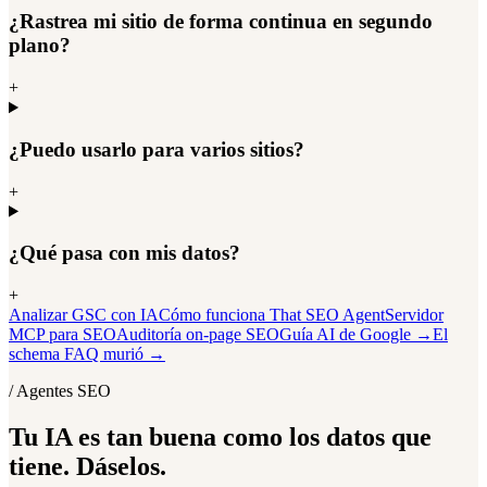
¿Rastrea mi sitio de forma continua en segundo
plano?
+
¿Puedo usarlo para varios sitios?
+
¿Qué pasa con mis datos?
+
Analizar GSC con IA
Cómo funciona That SEO Agent
Servidor
MCP para SEO
Auditoría on-page SEO
Guía AI de Google
→
El
schema FAQ murió
→
/ Agentes SEO
Tu IA es tan buena como los datos que
tiene. Dáselos.